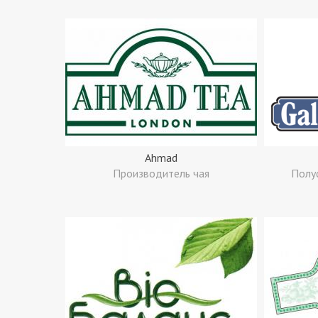
Ahmad
Производитель чая
Полу