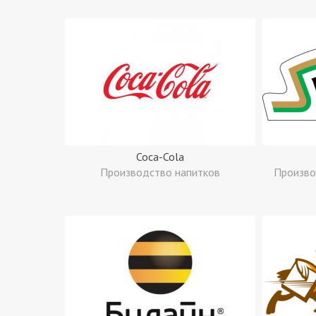
Coca-Cola
Производство напитков
Произво