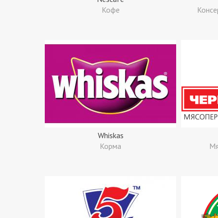
Кофе
Консе
Whiskas
Корма
Мя