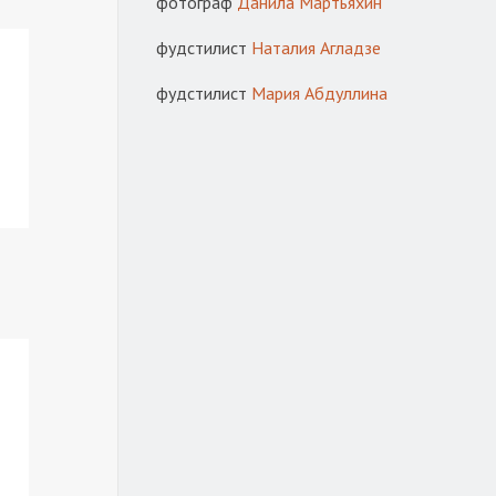
фотограф
Данила Мартьяхин
фудстилист
Наталия Агладзе
фудстилист
Мария Абдуллина