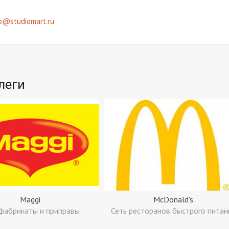
fo@studiomart.ru
леги
Maggi
McDonald's
фабрикаты и приправы
Сеть ресторанов быстрого питан