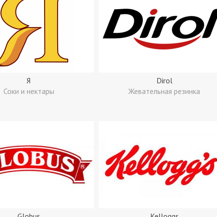
Я
Dirol
Соки и нектары
Жевательная резинка
Globus
Kelloggs