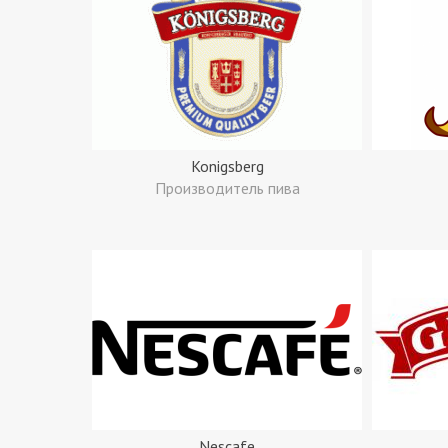
Konigsberg
Производитель пива
Nescafe