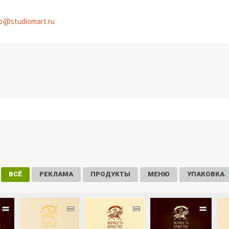
fo@studiomart.ru
ВСЁ
РЕКЛАМА
ПРОДУКТЫ
МЕНЮ
УПАКОВКА
=
=
=
=