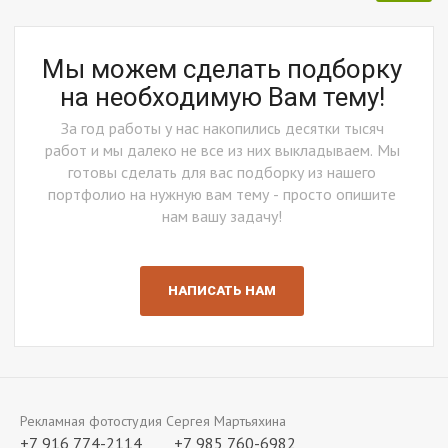
Мы можем сделать подборку
на необходимую Вам тему!
За год работы у нас накопились десятки тысяч
работ и мы далеко не все из них выкладываем. Мы
готовы сделать для вас подборку из нашего
портфолио на нужную вам тему - просто опишите
нам вашу задачу!
НАПИСАТЬ НАМ
Рекламная фотостудия Сергея Мартьяхина
+7 916 774-2114
+7 985 760-6982