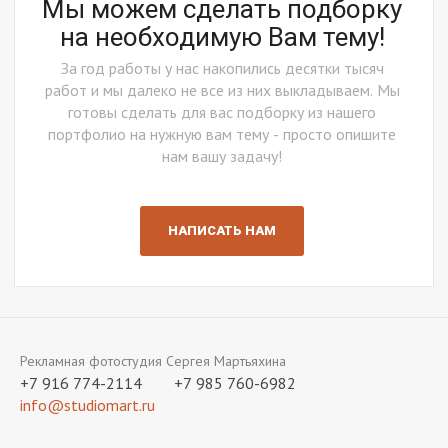
Мы можем сделать подборку
на необходимую Вам тему!
За год работы у нас накопились десятки тысяч
работ и мы далеко не все из них выкладываем. Мы
готовы сделать для вас подборку из нашего
портфолио на нужную вам тему - просто опишите
нам вашу задачу!
НАПИСАТЬ НАМ
Рекламная фотостудия Сергея Мартьяхина
+7 916 774-2114
+7 985 760-6982
info@studiomart.ru