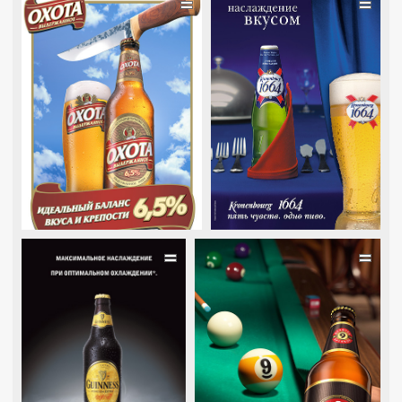
=
=
=
=