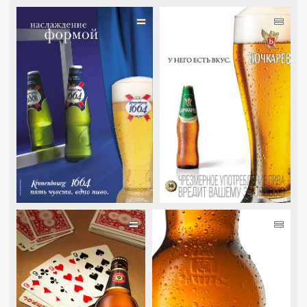
=
=
=
=