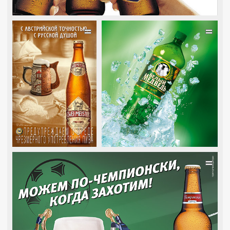
=
=
=