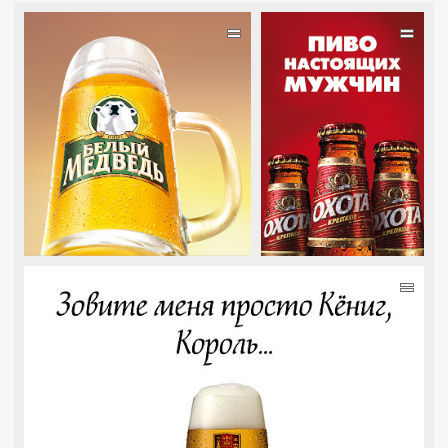
=
=
=