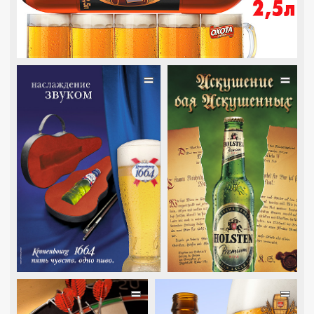
=
=
=
=