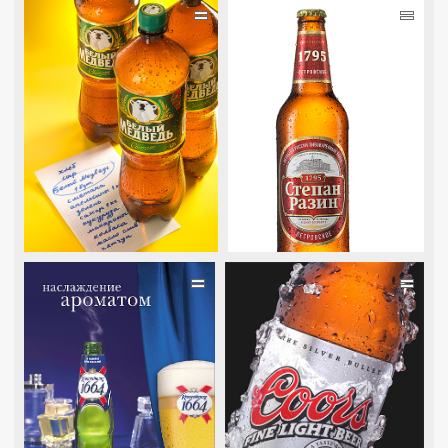
=
=
=
=