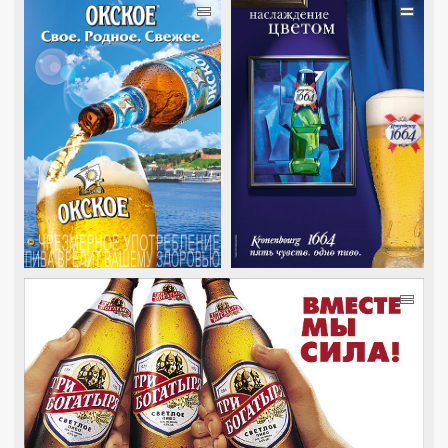
=
=
=