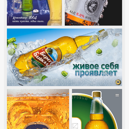
=
=
=