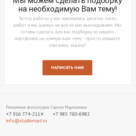
Мы можем сделать подборку
на необходимую Вам тему!
За год работы у нас накопились десятки тысяч
работ и мы далеко не все из них выкладываем. Мы
готовы сделать для вас подборку из нашего
портфолио на нужную вам тему - просто опишите
нам вашу задачу!
НАПИСАТЬ НАМ
Рекламная фотостудия Сергея Мартьяхина
+7 916 774-2114
+7 985 760-6982
info@studiomart.ru