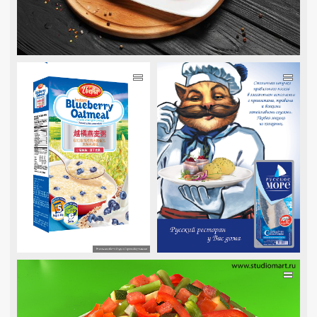
=
=
=