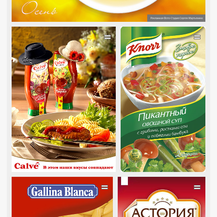
=
=
=
=