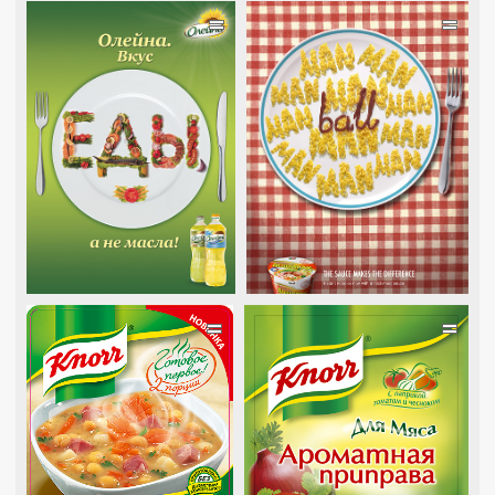
=
=
=
=