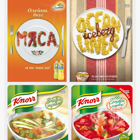
=
=
=
=