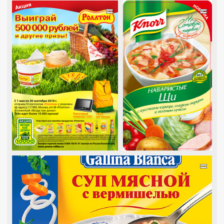
=
=
=