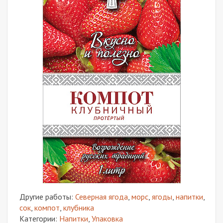
Другие работы:
Северная ягода
,
морс
,
ягоды
,
напитки
,
сок
,
компот
,
клубника
Категории:
Напитки
,
Упаковка